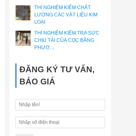
THÍ NGHIỆM KIỂM CHẤT
LƯỢNG CÁC VẬT LIỆU KIM
LOẠI
THÍ NGHIỆM KIỂM TRA SỨC
CHỊU TẢI CỦA CỌC BẰNG
PHƯƠ…
ĐĂNG KÝ TƯ VẤN,
BÁO GIÁ
H
ọ
v
Đ
à
i
t
ệ
ê