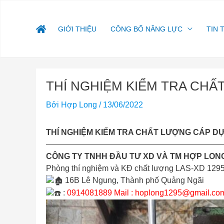
Nhảy
tới
nội
GIỚI THIỆU
CÔNG BỐ NĂNG LỰC
TIN 
dung
Điều
THÍ NGHIỆM KIỂM TRA CH
hướng
bài
Bởi
Hợp Long
/
13/06/2022
viết
THÍ NGHIỆM KIỂM TRA CHẤT LƯỢNG CÁP D
——————————————————————
CÔNG TY TNHH ĐẦU TƯ XD VÀ TM HỢP LON
Phòng thí nghiệm và KĐ chất lượng LAS-XD 129
16B Lê Ngung, Thành phố Quảng Ngãi
:
0914081889 Mail :
hoplong1295@gmail.co