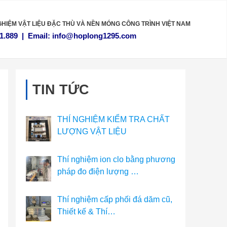
GHIỆM VẬT LIỆU
ĐẶC THÙ VÀ NỀN MÓNG CÔNG TRÌNH VIỆT NAM
1.889
|
Email:
info@hoplong1295.com
TIN TỨC
THÍ NGHIỆM KIỂM TRA CHẤT
LƯỢNG VẬT LIỆU
Thí nghiệm ion clo bằng phương
pháp đo điện lượng …
Thí nghiệm cấp phối đá dăm cũ,
Thiết kế & Thí…