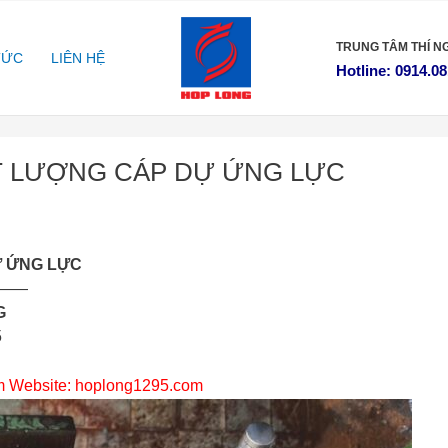
TRUNG TÂM
THÍ N
TỨC
LIÊN HỆ
Hotline: 0914.08
ẤT LƯỢNG CÁP DỰ ỨNG LỰC
Ự ỨNG LỰC
——
G
5
m
Website:
hoplong1295.com