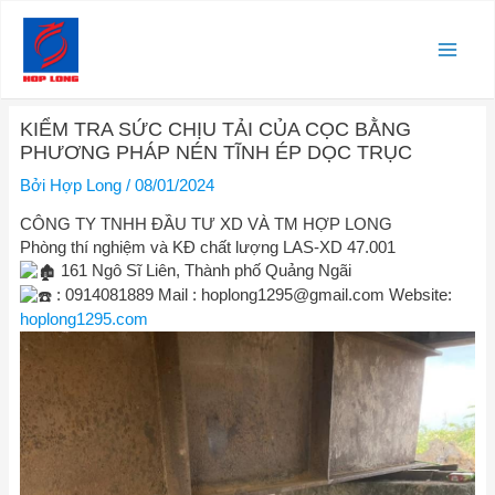
Nhảy
Main
tới
nội
Men
dung
Điều
KIỂM TRA SỨC CHỊU TẢI CỦA CỌC BẰNG
hướng
PHƯƠNG PHÁP NÉN TĨNH ÉP DỌC TRỤC
bài
viết
Bởi
Hợp Long
/
08/01/2024
CÔNG TY TNHH ĐẦU TƯ XD VÀ TM HỢP LONG
Phòng thí nghiệm và KĐ chất lượng LAS-XD 47.001
161 Ngô Sĩ Liên, Thành phố Quảng Ngãi
: 0914081889 Mail :
hoplong1295@gmail.com
Website:
hoplong1295.com