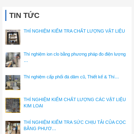
TIN TỨC
THÍ NGHIỆM KIỂM TRA CHẤT LƯỢNG VẬT LIỆU
Thí nghiệm ion clo bằng phương pháp đo điện lượng
…
Thí nghiệm cấp phối đá dăm cũ, Thiết kế & Thí…
THÍ NGHIỆM KIỂM CHẤT LƯỢNG CÁC VẬT LIỆU
KIM LOẠI
THÍ NGHIỆM KIỂM TRA SỨC CHỊU TẢI CỦA CỌC
BẰNG PHƯƠ…