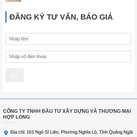
ĐĂNG KÝ TƯ VẤN, BÁO GIÁ
H
ọ
v
Đ
à
i
t
ệ
ê
n
n
GỬI
t
h
o
ạ
i
*
CÔNG TY TNHH ĐẦU TƯ XÂY DỰNG VÀ THƯƠNG MẠI
HỢP LONG
Địa chỉ: 161 Ngô Sĩ Liên, Phường Nghĩa Lộ, Tỉnh Quảng Ngãi