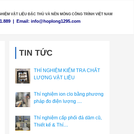
GHIỆM VẬT LIỆU
ĐẶC THÙ VÀ NỀN MÓNG CÔNG TRÌNH VIỆT NAM
1.889
|
Email:
info@hoplong1295.com
TIN TỨC
THÍ NGHIỆM KIỂM TRA CHẤT
LƯỢNG VẬT LIỆU
Thí nghiệm ion clo bằng phương
pháp đo điện lượng …
Thí nghiệm cấp phối đá dăm cũ,
Thiết kế & Thí…