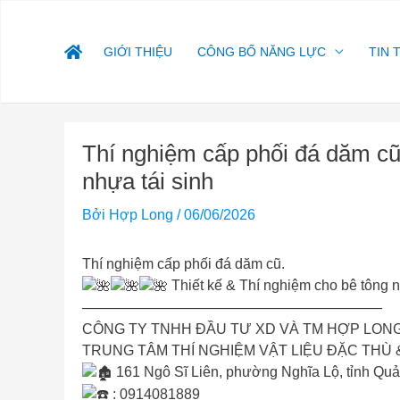
Nhảy
tới
nội
GIỚI THIỆU
CÔNG BỐ NĂNG LỰC
TIN 
dung
Điều
Thí nghiệm cấp phối đá dăm cũ
hướng
bài
nhựa tái sinh
viết
Bởi
Hợp Long
/
06/06/2026
Thí nghiệm cấp phối đá dăm cũ.
Thiết kế & Thí nghiệm cho bê tông n
—————————————————————
CÔNG TY TNHH ĐẦU TƯ XD VÀ TM HỢP LON
TRUNG TÂM THÍ NGHIỆM VẬT LIỆU ĐẶC THÙ
161 Ngô Sĩ Liên, phường Nghĩa Lộ, tỉnh Quả
: 0914081889