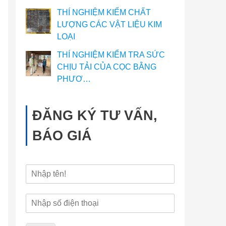
THÍ NGHIỆM KIỂM CHẤT
LƯỢNG CÁC VẬT LIỆU KIM
LOẠI
THÍ NGHIỆM KIỂM TRA SỨC
CHỊU TẢI CỦA CỌC BẰNG
PHƯƠ…
ĐĂNG KÝ TƯ VẤN,
BÁO GIÁ
H
ọ
v
Đ
à
i
t
ệ
ê