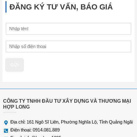
ĐĂNG KÝ TƯ VẤN, BÁO GIÁ
H
ọ
v
Đ
à
i
t
ệ
ê
n
n
GỬI
t
h
o
ạ
i
*
CÔNG TY TNHH ĐẦU TƯ XÂY DỰNG VÀ THƯƠNG MẠI
HỢP LONG
Địa chỉ: 161 Ngô Sĩ Liên, Phường Nghĩa Lộ, Tỉnh Quảng Ngãi
Điện thoại: 0914.081.889