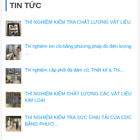
TIN TỨC
THÍ NGHIỆM KIỂM TRA CHẤT LƯỢNG VẬT LIỆU
Thí nghiệm ion clo bằng phương pháp đo điện lượng
…
Thí nghiệm cấp phối đá dăm cũ, Thiết kế & Thí…
THÍ NGHIỆM KIỂM CHẤT LƯỢNG CÁC VẬT LIỆU
KIM LOẠI
THÍ NGHIỆM KIỂM TRA SỨC CHỊU TẢI CỦA CỌC
BẰNG PHƯƠ…