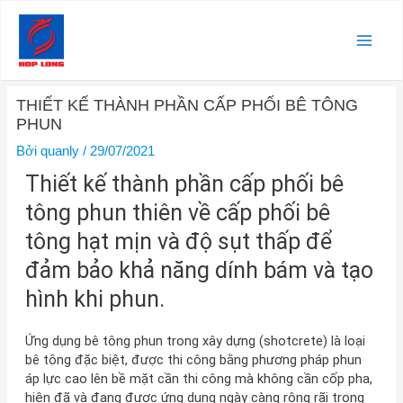
Nhảy
Main
tới
nội
Men
dung
Điều
THIẾT KẾ THÀNH PHẦN CẤP PHỐI BÊ TÔNG
hướng
PHUN
bài
viết
Bởi
quanly
/
29/07/2021
Thiết kế thành phần cấp phối bê
tông phun thiên về cấp phối bê
tông hạt mịn và độ sụt thấp để
đảm bảo khả năng dính bám và tạo
hình khi phun.
Ứng dụng bê tông phun trong xây dựng (shotcrete) là loại
bê tông đặc biệt, được thi công bằng phương pháp phun
áp lực cao lên bề mặt cần thi công mà không cần cốp pha,
hiện đã và đang được ứng dụng ngày càng rộng rãi trong