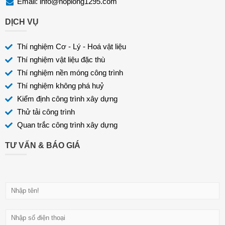
Email:
info@hoplong1295.com
DỊCH VỤ
Thí nghiệm Cơ - Lý - Hoá vật liệu
Thí nghiệm vật liệu đặc thù
Thí nghiệm nền móng công trình
Thí nghiệm không phá huỷ
Kiểm định công trình xây dựng
Thử tải công trình
Quan trắc công trình xây dựng
TƯ VẤN & BÁO GIÁ
H
ọ
v
Đ
à
i