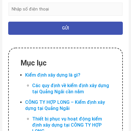
à
Đ
t
i
ê
ệ
n
n
t
GỬI
h
o
ạ
i
*
Mục lục
Kiểm định xây dựng là gì?
Các quy định về kiểm định xây dựng
tại Quảng Ngãi cần nắm
CÔNG TY HỢP LONG – Kiểm định xây
dựng tại Quảng Ngãi
Thiết bị phục vụ hoạt động kiểm
định xây dựng tại CÔNG TY HỢP