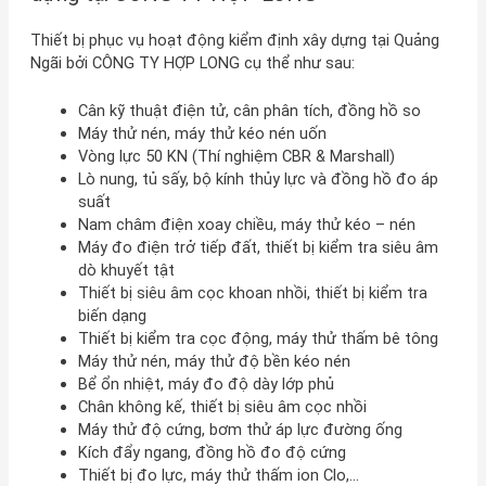
Thiết bị phục vụ hoạt động kiểm định xây dựng tại Quảng
Ngãi bởi CÔNG TY HỢP LONG cụ thể như sau:
Cân kỹ thuật điện tử, cân phân tích, đồng hồ so
Máy thử nén, máy thử kéo nén uốn
Vòng lực 50 KN (Thí nghiệm CBR & Marshall)
Lò nung, tủ sấy, bộ kính thủy lực và đồng hồ đo áp
suất
Nam châm điện xoay chiều, máy thử kéo – nén
Máy đo điện trở tiếp đất, thiết bị kiểm tra siêu âm
dò khuyết tật
Thiết bị siêu âm cọc khoan nhồi, thiết bị kiểm tra
biến dạng
Thiết bị kiểm tra cọc động, máy thử thấm bê tông
Máy thử nén, máy thử độ bền kéo nén
Bể ổn nhiệt, máy đo độ dày lớp phủ
Chân không kế, thiết bị siêu âm cọc nhồi
Máy thử độ cứng, bơm thử áp lực đường ống
Kích đẩy ngang, đồng hồ đo độ cứng
Thiết bị đo lực, máy thử thấm ion Clo,…