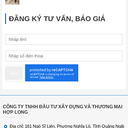
ĐĂNG KÝ TƯ VẤN, BÁO GIÁ
H
ọ
v
Đ
à
i
t
ệ
ê
n
n
GỬI
t
h
o
ạ
i
*
CÔNG TY TNHH ĐẦU TƯ XÂY DỰNG VÀ THƯƠNG MẠI
HỢP LONG
Địa chỉ: 161 Ngô Sĩ Liên, Phường Nghĩa Lộ, Tỉnh Quảng Ngãi