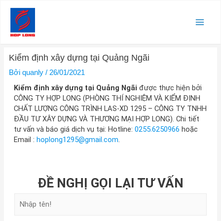
Nhảy
Main
tới
nội
Men
dung
Điều
Kiểm định xây dựng tại Quảng Ngãi
hướng
bài
Bởi
quanly
/
26/01/2021
viết
Kiểm định xây dựng tại Quảng Ngãi
được thực hiện bởi
CÔNG TY HỢP LONG (PHÒNG THÍ NGHIỆM VÀ KIỂM ĐỊNH
CHẤT LƯỢNG CÔNG TRÌNH LAS-XD 1295 – CÔNG TY TNHH
ĐẦU TƯ XÂY DỰNG VÀ THƯƠNG MẠI HỢP LONG). Chi tiết
tư vấn và báo giá dịch vụ tại: Hotline:
0255.6250966
hoặc
Email :
hoplong1295@gmail.com
.
ĐỀ NGHỊ GỌI LẠI TƯ VẤN
H
ọ
v