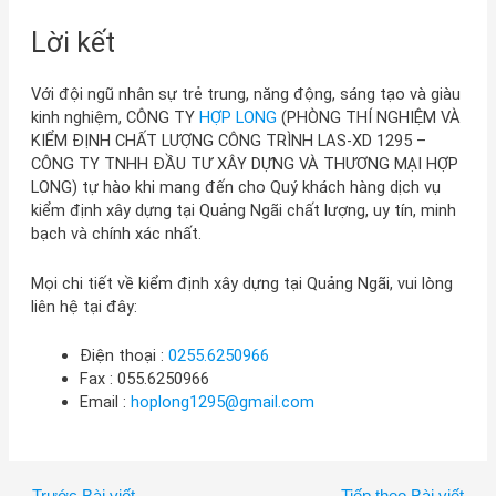
Lời kết
Với đội ngũ nhân sự trẻ trung, năng động, sáng tạo và giàu
kinh nghiệm, CÔNG TY
HỢP LONG
(PHÒNG THÍ NGHIỆM VÀ
KIỂM ĐỊNH CHẤT LƯỢNG CÔNG TRÌNH LAS-XD 1295 –
CÔNG TY TNHH ĐẦU TƯ XÂY DỰNG VÀ THƯƠNG MẠI HỢP
LONG) tự hào khi mang đến cho Quý khách hàng dịch vụ
kiểm định xây dựng tại Quảng Ngãi chất lượng, uy tín, minh
bạch và chính xác nhất.
Mọi chi tiết về kiểm định xây dựng tại Quảng Ngãi, vui lòng
liên hệ tại đây:
Điện thoại :
0255.6250966
Fax : 055.6250966
Email :
hoplong1295@gmail.com
←
Trước Bài viết
Tiếp theo Bài viết
→