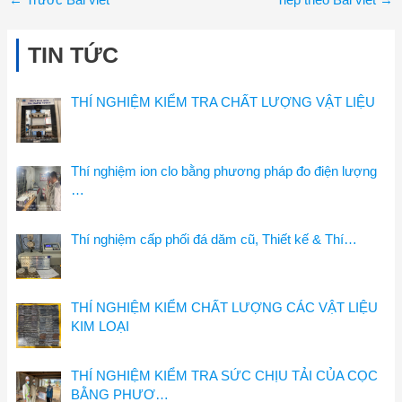
TIN TỨC
THÍ NGHIỆM KIỂM TRA CHẤT LƯỢNG VẬT LIỆU
Thí nghiệm ion clo bằng phương pháp đo điện lượng
…
Thí nghiệm cấp phối đá dăm cũ, Thiết kế & Thí…
THÍ NGHIỆM KIỂM CHẤT LƯỢNG CÁC VẬT LIỆU
KIM LOẠI
THÍ NGHIỆM KIỂM TRA SỨC CHỊU TẢI CỦA CỌC
BẰNG PHƯƠ…