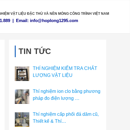
GHIỆM VẬT LIỆU
ĐẶC THÙ VÀ NỀN MÓNG CÔNG TRÌNH VIỆT NAM
1.889
|
Email:
info@hoplong1295.com
TIN TỨC
THÍ NGHIỆM KIỂM TRA CHẤT
LƯỢNG VẬT LIỆU
Thí nghiệm ion clo bằng phương
pháp đo điện lượng …
Thí nghiệm cấp phối đá dăm cũ,
Thiết kế & Thí…