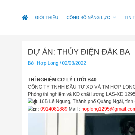
Nhảy
tới
nội
GIỚI THIỆU
CÔNG BỐ NĂNG LỰC
TIN 
dung
Điều
DỰ ÁN: THỦY ĐIỆN ĐĂK BA
hướng
bài
Bởi
Hợp Long
/
02/03/2022
viết
THÍ NGHIỆM CƠ LÝ LƯỚI B40
CÔNG TY TNHH ĐẦU TƯ XD VÀ TM HỢP LON
Phòng thí nghiệm và KĐ chất lượng LAS-XD 129
16B Lê Ngung, Thành phố Quảng Ngãi, tỉnh
:
0914081889
Mail :
hoplong1295@gmail.co