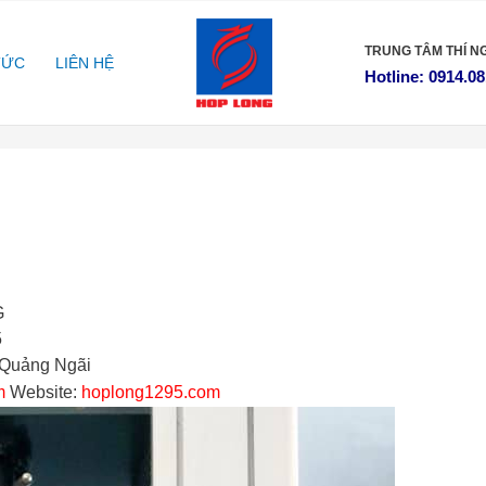
TRUNG TÂM
THÍ N
TỨC
LIÊN HỆ
Hotline: 0914.08
G
5
 Quảng Ngãi
m
Website:
hoplong1295.com