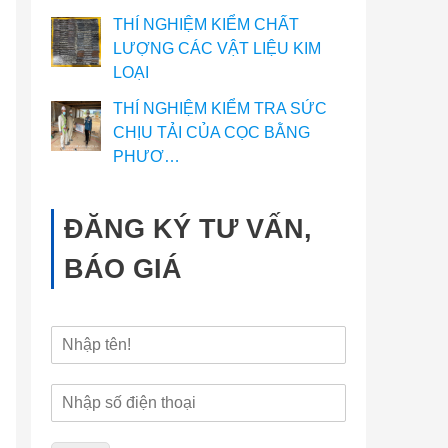
THÍ NGHIỆM KIỂM CHẤT
LƯỢNG CÁC VẬT LIỆU KIM
LOẠI
THÍ NGHIỆM KIỂM TRA SỨC
CHỊU TẢI CỦA CỌC BẰNG
PHƯƠ…
ĐĂNG KÝ TƯ VẤN,
BÁO GIÁ
H
ọ
v
Đ
à
i
t
ệ
ê