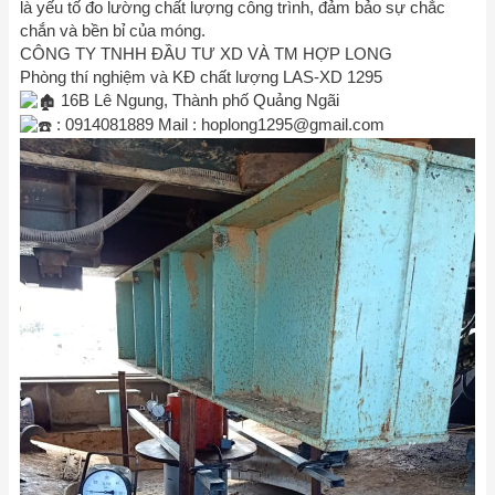
là yếu tố đo lường chất lượng công trình, đảm bảo sự chắc
chắn và bền bỉ của móng.
CÔNG TY TNHH ĐẦU TƯ XD VÀ TM HỢP LONG
Phòng thí nghiệm và KĐ chất lượng LAS-XD 1295
16B Lê Ngung, Thành phố Quảng Ngãi
: 0914081889 Mail :
hoplong1295@gmail.com