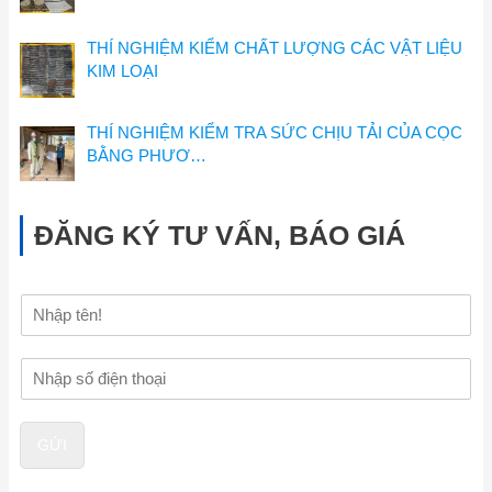
THÍ NGHIỆM KIỂM CHẤT LƯỢNG CÁC VẬT LIỆU
KIM LOẠI
THÍ NGHIỆM KIỂM TRA SỨC CHỊU TẢI CỦA CỌC
BẰNG PHƯƠ…
ĐĂNG KÝ TƯ VẤN, BÁO GIÁ
H
ọ
v
Đ
à
i
t
ệ
ê
n
n
GỬI
t
h