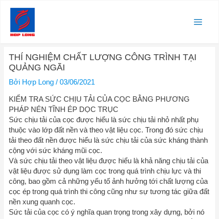
Nhảy
Main
tới
nội
Men
dung
Điều
THÍ NGHIỆM CHẤT LƯỢNG CÔNG TRÌNH TẠI
hướng
QUẢNG NGÃI
bài
viết
Bởi
Hợp Long
/
03/06/2021
KIỂM TRA SỨC CHỊU TẢI CỦA CỌC BẰNG PHƯƠNG
PHÁP NÉN TĨNH ÉP DỌC TRỤC
Sức chịu tải của cọc được hiểu là sức chịu tải nhỏ nhất phụ
thuộc vào lớp đất nền và theo vật liệu cọc. Trong đó sức chịu
tải theo đất nền được hiểu là sức chịu tải của sức kháng thành
cộng với sức kháng mũi cọc.
Và sức chịu tải theo vật liệu được hiểu là khả năng chịu tải của
vật liệu được sử dụng làm cọc trong quá trình chịu lực và thi
công, bao gồm cả những yếu tố ảnh hưởng tới chất lượng của
cọc ép trong quá trình thi công cũng như sự tương tác giữa đất
nền xung quanh cọc.
Sức tải của cọc có ý nghĩa quan trọng trong xây dựng, bởi nó