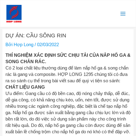
Nhảy
Main
tới
nội
Men
dung
Điều
DỰ ÁN: CẦU SÔNG RIN
hướng
bài
Bởi
Hợp Long
/
02/03/2022
viết
THÍ NGHIỆM XÁC ĐỊNH SỨC CHỊU TẢI CỦA NẮP HỐ GA &
SONG CHẮN RÁC.
Có 2 loại chất liệu thường dùng để làm nắp hố ga & song chắn
rác là gang và composite. HỢP LONG 1295 chúng tôi có đưa
ra so sánh cụ thể trong bài viết sau để quý vị tiện so sánh:
CHẤT LIỆU GANG
Ưu điểm: Gang cầu có độ bền cao, độ nóng chảy thấp, dễ đúc,
dễ gia công, có khả năng chịu kéo, uốn, nén tốt, được sử dụng
nhiều trong các ngành công nghiệp, đặc biệt là chế tạo nắp hố
ga. Nắp hố ga được sản xuất bằng gang cầu chịu lực lớn và độ
bền rất lớn, do đó việc sử dụng sản phẩm này cho công trình
rất hiệu quả. Do đó, nắp hố ga gang cầu còn được dùng để sản
xuất bản lề chống trộm cho nắp hố ga do nó khó có thể đập vỡ.