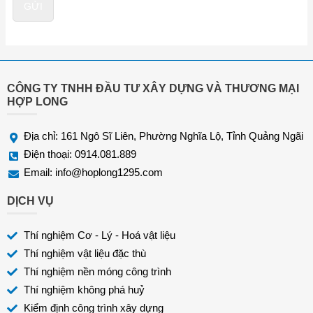
n
GỬI
t
h
o
ạ
i
*
CÔNG TY TNHH ĐẦU TƯ XÂY DỰNG VÀ THƯƠNG MẠI
HỢP LONG
Địa chỉ: 161 Ngô Sĩ Liên, Phường Nghĩa Lộ, Tỉnh Quảng Ngãi
Điện thoại: 0914.081.889
Email:
info@hoplong1295.com
DỊCH VỤ
Thí nghiệm Cơ - Lý - Hoá vật liệu
Thí nghiệm vật liệu đặc thù
Thí nghiệm nền móng công trình
Thí nghiệm không phá huỷ
Kiểm định công trình xây dựng