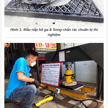
Hình 1: Mẫu nắp hố ga & Song chắn rác chuẩn bị thí
nghiệm