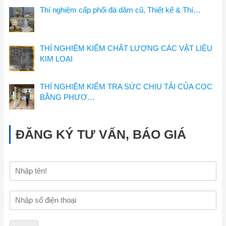
Thí nghiệm cấp phối đá dăm cũ, Thiết kế & Thí…
THÍ NGHIỆM KIỂM CHẤT LƯỢNG CÁC VẬT LIỆU
KIM LOẠI
THÍ NGHIỆM KIỂM TRA SỨC CHỊU TẢI CỦA CỌC
BẰNG PHƯƠ…
ĐĂNG KÝ TƯ VẤN, BÁO GIÁ
H
ọ
v
Đ
à
i
t
ệ
ê
n