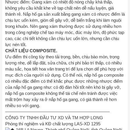
Nhược điểm: Gang xám có nhiệt độ nóng chảy khá thấp,
không yêu cầu khắt khe về tạp chất nên dễ nấu luyện, giá
thành rẻ. Nắp hố ga sản xuất bằng gang xám có nhược điểm là
chịu lực uốn kém, giòn dễ gãy vỡ, dễ biến trắng khi làm nguội
trong khuôn. Nên gang xám thường được sử dụng nhiều hơn
trong công nghiệp chế tạo máy móc, đúc máy lớn, độ phức tạp
cao, các chi tiết không cần chịu lực uốn lớn, nhưng cần chịu
lực nén tốt.
CHẤT LIỆU COMPOSITE.
Ưu điểm thi công tùy theo tải trọng, bền, chịu bào mòn, trọng
lượng nhẹ, dễ lắp đặt, sửa chữa, chi phí bảo trì thấp, có nhiều
màu sắc, họa tiết hoa văn trang trí để lựa chọn dể phù hợp với
mục đích của người sử dụng. Có thể nói, nắp hố ga composite
có nhiều đặc điểm có thể khắc phục được những nhược điểm
của nắp hố ga gang như: có độ đàn hồi tốt nên khó bị gãy vỡ,
nắp hố ga composite không thể tái chế nên tránh được việc
mất trộm hay xảy ra ở nắp hố ga gang, có giá thành rẻ hơn
nhiều so với gang.
————————————————————————
CÔNG TY TNHH ĐẦU TƯ XD VÀ TM HỢP LONG
Phòng thí nghiệm và KĐ chất lượng LAS-XD 1295