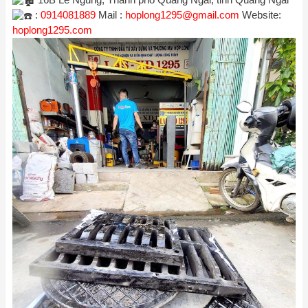
16B Lê Ngung, Thành phố Quảng Ngãi, tỉnh Quảng Ngãi
:
0914081889
Mail :
hoplong1295@gmail.com
Website:
hoplong1295.com