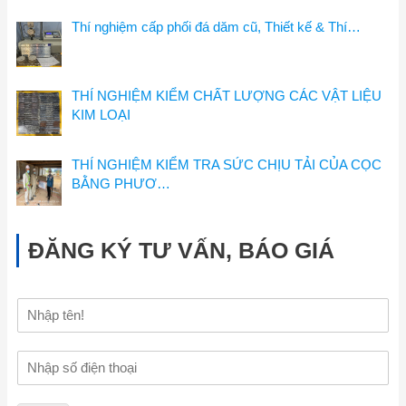
Thí nghiệm cấp phối đá dăm cũ, Thiết kế & Thí…
THÍ NGHIỆM KIỂM CHẤT LƯỢNG CÁC VẬT LIỆU
KIM LOẠI
THÍ NGHIỆM KIỂM TRA SỨC CHỊU TẢI CỦA CỌC
BẰNG PHƯƠ…
ĐĂNG KÝ TƯ VẤN, BÁO GIÁ
H
ọ
v
Đ
à
i
t
ệ
ê