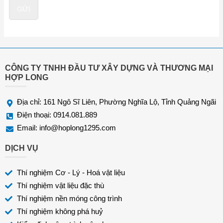
n
n
GỬI
t
h
o
ạ
i
*
CÔNG TY TNHH ĐẦU TƯ XÂY DỰNG VÀ THƯƠNG MẠI
HỢP LONG
Địa chỉ: 161 Ngô Sĩ Liên, Phường Nghĩa Lộ, Tỉnh Quảng Ngãi
Điện thoại: 0914.081.889
Email:
info@hoplong1295.com
DỊCH VỤ
Thí nghiệm Cơ - Lý - Hoá vật liệu
Thí nghiệm vật liệu đặc thù
Thí nghiệm nền móng công trình
Thí nghiệm không phá huỷ