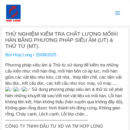
Nhảy
Main
tới
nội
Men
dung
Điều
THỬ NGHIỆM KIỂM TRA CHẤT LƯỢNG MỐI￼
hướng
HÀN BẰNG PHƯƠNG PHÁP SIÊU ÂM (UT) &
bài
THỬ TỪ (MT).
viết
Bởi
Hợp Long
/
25/08/2025
Phương pháp siêu âm & Thử từ sử dụng để kiểm tra những
cấu kiện như: mối hàn ống, mối hàn bồn có áp lực, mối hàn
giữa các vật liệu như kèo, cột nhà , thép tiền chế, các tấm vật
liệu đúc, kết cấu đúc, các kết cấu như trục máy, vỏ máy….
Sử dụng phương pháp siêu âm & thử từ sẽ phát
hiện những khuyết tật sau:Vết nứt vật liệu và mối hàn, Lỗi hàn
không liên kết, Hàn không thấu (hàn xuyên qua không đầy đủ),
Không gian rỗng được hình thành khi đông cứng, Không gian
rỗng, Cháy cạnh, Lệch cạnh, Lỗi lớp chân…
———————————————————
CÔNG TY TNHH ĐẦU TƯ XD VÀ TM HỢP LONG