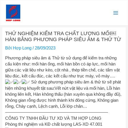
Nhảy
Main
tới
nội
Men
dung
Điều
THỬ NGHIỆM KIỂM TRA CHẤT LƯỢNG MỐI￼
hướng
HÀN BẰNG PHƯƠNG PHÁP SIÊU ÂM & THỬ TỪ
bài
viết
Bởi
Hợp Long
/
28/09/2023
Phương pháp siêu âm & Thử từ sử dụng để kiểm tra những
cấu kiện như: mối hàn ống, mối hàn bồn có áp lực, mối hàn
giữa các vật liệu như kèo, cột nhà , thép tiền chế, các tấm vật
liệu đúc, kết cấu đúc, các kết cấu như trục máy, vỏ máy….
Sử dụng phương pháp siêu âm & thử từ sẽ phát
hiện những khuyết tật sau:Vết nứt vật liệu và mối hàn, Lỗi hàn
không liên kết, Hàn không thấu (hàn xuyên qua không đầy đủ),
Không gian rỗng được hình thành khi đông cứng, Không gian
rỗng, Cháy cạnh, Lệch cạnh, Lỗi lớp chân…
————————————————————————
CÔNG TY TNHH ĐẦU TƯ XD VÀ TM HỢP LONG
Phòng thí nghiệm và KĐ chất lượng LAS-XD 47.001