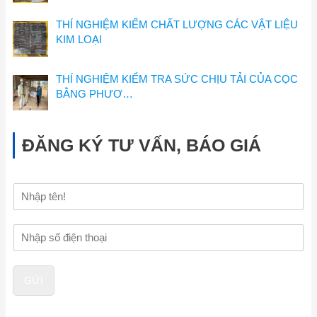
THÍ NGHIỆM KIỂM CHẤT LƯỢNG CÁC VẬT LIỆU
KIM LOẠI
THÍ NGHIỆM KIỂM TRA SỨC CHỊU TẢI CỦA CỌC
BẰNG PHƯƠ…
ĐĂNG KÝ TƯ VẤN, BÁO GIÁ
H
ọ
v
Đ
à
i
t
ệ
ê
n
n
GỬI
t
h
o