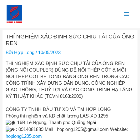
Nhảy
Main
tới
nội
Men
dung
Điều
THÍ NGHIỆM XÁC ĐỊNH SỨC CHỊU TẢI CỦA ỐNG
hướng
REN
bài
viết
Bởi
Hợp Long
/
10/05/2023
THÍ NGHIỆM XÁC ĐỊNH SỨC CHỊU TẢI CỦA ỐNG REN
(ỐNG NỐI COUPLER) DÙNG ĐỂ NỐI THÉP CỐT & MỐI
NỐI THÉP CỐT BÊ TÔNG BẰNG ỐNG REN TRONG CÁC
CÔNG TRÌNH XÂY DỰNG DÂN DỤNG, CÔNG NGHIỆP,
GIAO THÔNG, THUỶ LỢI VÀ CÁC CÔNG TRÌNH HẠ TẦNG
KỸ THUẬT KHÁC (TCVN 8163:2009)
————————————————————————
CÔNG TY TNHH ĐẦU TƯ XD VÀ TM HỢP LONG
Phòng thí nghiệm và KĐ chất lượng LAS-XD 1295
16B Lê Ngung, Thành phố Quảng Ngãi
: 0914081889 Mail :
hoplong1295@gmail.com
Website:
hoplong1295.com