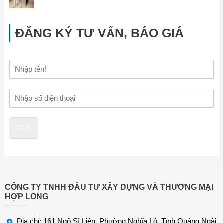
ĐĂNG KÝ TƯ VẤN, BÁO GIÁ
H
ọ
v
Đ
à
i
t
ệ
ê
n
n
GỬI
t
h
o
ạ
i
*
CÔNG TY TNHH ĐẦU TƯ XÂY DỰNG VÀ THƯƠNG MẠI
HỢP LONG
Địa chỉ: 161 Ngô Sĩ Liên, Phường Nghĩa Lộ, Tỉnh Quảng Ngãi