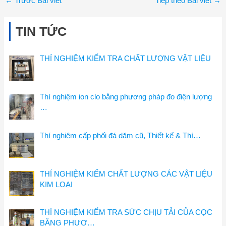
←
Trước Bài viết
Tiếp theo Bài viết
→
TIN TỨC
THÍ NGHIỆM KIỂM TRA CHẤT LƯỢNG VẬT LIỆU
Thí nghiệm ion clo bằng phương pháp đo điện lượng
…
Thí nghiệm cấp phối đá dăm cũ, Thiết kế & Thí…
THÍ NGHIỆM KIỂM CHẤT LƯỢNG CÁC VẬT LIỆU
KIM LOẠI
THÍ NGHIỆM KIỂM TRA SỨC CHỊU TẢI CỦA CỌC
BẰNG PHƯƠ…