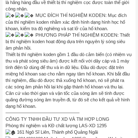
là hãng hàng đầu về thiết bị thí nghiệm cọc được toàn thế giới
công nhận.
MỤC ĐÍCH THÍ NGHIỆM KODEN: Mục đích
của thí nghiệm koden nhằm xác định hình dạng hình học hố
khoan, kiểm tra độ nghiêng và sạt lở của hố khoan.
PHƯƠNG PHÁP THÍ NGHIỆM KODEN: Thiết
bị thí nghiệm koden hoạt động dựa trên nguyên lý sóng siêu
âm phản hồi.
Thiết bị thí nghiệm koden gồm 1 đầu dò cảm biến (có nhiệm vụ
thu và phát sóng siêu âm) được kết nối với dây cáp và 1 máy
tính điện tử dùng để thu và in dữ liệu. Đầu dò được đặt trên
miệng hố khoan sao cho nằm ngay tâm hố khoan. Khi bắt đầu
thí nghiệm, đầu dò được thả xuống hố khoan, nó sẽ phát ra
các sóng âm phản hồi lại khi gặp thành hố khoan và thu lại.
Căn cứ vào thời gian và vận tốc của sóng âm sẽ tính được
quãng đường sóng âm truyền đi, từ đó sẽ cho kết quả về hình
dạng hố khoan.
————————————————
CÔNG TY TNHH ĐẦU TƯ XD VÀ TM HỢP LONG
Phòng thí nghiệm và KĐ chất lượng LAS-XD 1295
161 Ngô Sĩ Liên, Thành phố Quảng Ngãi