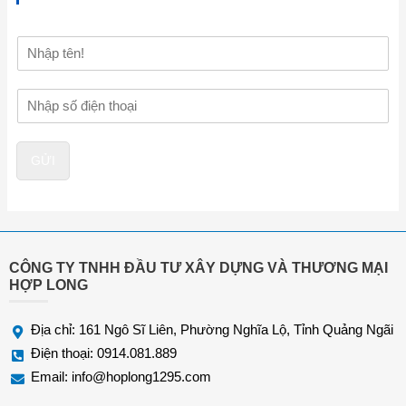
H
ọ
v
Đ
à
i
t
ệ
ê
n
n
GỬI
t
h
o
ạ
i
*
CÔNG TY TNHH ĐẦU TƯ XÂY DỰNG VÀ THƯƠNG MẠI
HỢP LONG
Địa chỉ: 161 Ngô Sĩ Liên, Phường Nghĩa Lộ, Tỉnh Quảng Ngãi
Điện thoại: 0914.081.889
Email:
info@hoplong1295.com