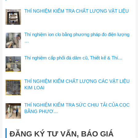
THÍ NGHIỆM KIỂM TRA CHẤT LƯỢNG VẬT LIỆU
Thí nghiệm ion clo bằng phương pháp đo điện lượng
…
Thí nghiệm cấp phối đá dăm cũ, Thiết kế & Thí…
THÍ NGHIỆM KIỂM CHẤT LƯỢNG CÁC VẬT LIỆU
KIM LOẠI
THÍ NGHIỆM KIỂM TRA SỨC CHỊU TẢI CỦA CỌC
BẰNG PHƯƠ…
ĐĂNG KÝ TƯ VẤN, BÁO GIÁ