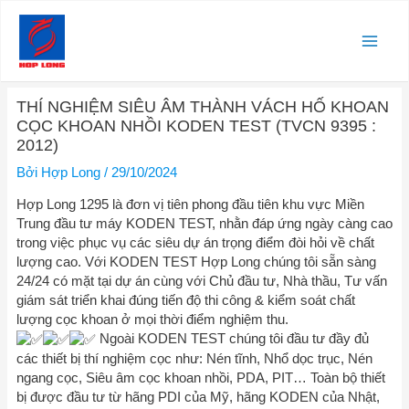
Nhảy
Main
tới
nội
Men
dung
Điều
THÍ NGHIỆM SIÊU ÂM THÀNH VÁCH HỐ KHOAN
hướng
CỌC KHOAN NHỒI KODEN TEST (TVCN 9395 :
bài
2012)
viết
Bởi
Hợp Long
/
29/10/2024
Hợp Long 1295 là đơn vị tiên phong đầu tiên khu vực Miền
Trung đầu tư máy KODEN TEST, nhằn đáp ứng ngày càng cao
trong việc phục vụ các siêu dự án trọng điểm đòi hỏi về chất
lượng cao. Với KODEN TEST Hợp Long chúng tôi sẵn sàng
24/24 có mặt tại dự án cùng với Chủ đầu tư, Nhà thầu, Tư vấn
giám sát triển khai đúng tiến độ thi công & kiểm soát chất
lượng cọc khoan ở mọi thời điểm nghiệm thu.
Ngoài KODEN TEST chúng tôi đầu tư đầy đủ
các thiết bị thí nghiệm cọc như: Nén tĩnh, Nhổ dọc trục, Nén
ngang cọc, Siêu âm cọc khoan nhồi, PDA, PIT… Toàn bộ thiết
bị được đầu tư từ hãng PDI của Mỹ, hãng KODEN của Nhật,