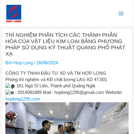
Nhảy
Main
tới
nội
Men
dung
Điều
THÍ NGHIỆM PHÂN TÍCH CÁC THÀNH PHẦN
hướng
HÓA CỦA VẬT LIỆU KIM LOẠI BẰNG PHƯƠNG
bài
PHÁP SỬ DỤNG KỸ THUẬT QUANG PHỔ PHÁT
viết
XẠ
Bởi
Hợp Long
/
26/06/2024
CÔNG TY TNHH ĐẦU TƯ XD VÀ TM HỢP LONG
Phòng thí nghiệm và KĐ chất lượng LAS-XD 47.001
161 Ngô Sĩ Liên, Thành phố Quảng Ngãi
: 0914081889 Mail :
hoplong1295@gmail.com
Website:
hoplong1295.com