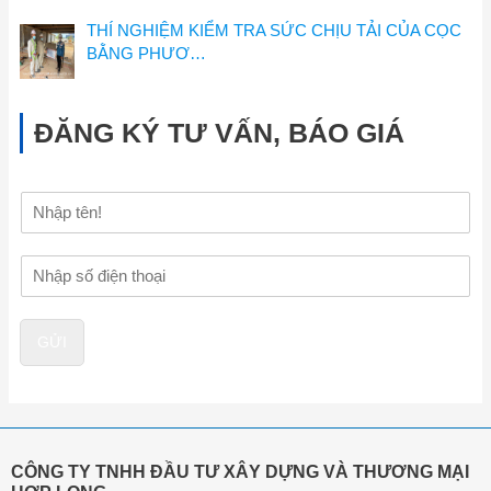
THÍ NGHIỆM KIỂM TRA SỨC CHỊU TẢI CỦA CỌC
BẰNG PHƯƠ…
ĐĂNG KÝ TƯ VẤN, BÁO GIÁ
H
ọ
v
Đ
à
i
t
ệ
ê
n
n
GỬI
t
h
o
ạ
i
*
CÔNG TY TNHH ĐẦU TƯ XÂY DỰNG VÀ THƯƠNG MẠI