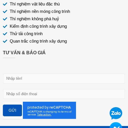
Thí nghiệm vật liệu đặc thù
Thí nghiệm nền móng công trình
Thí nghiệm không phá huỷ
Kiểm định công trình xây dựng
Thử tải công trình
Quan trắc công trình xây dựng
TƯ VẤN & BÁO GIÁ
H
ọ
v
Đ
à
i
t
ệ
ê
n
n
GỬI
t
h
o