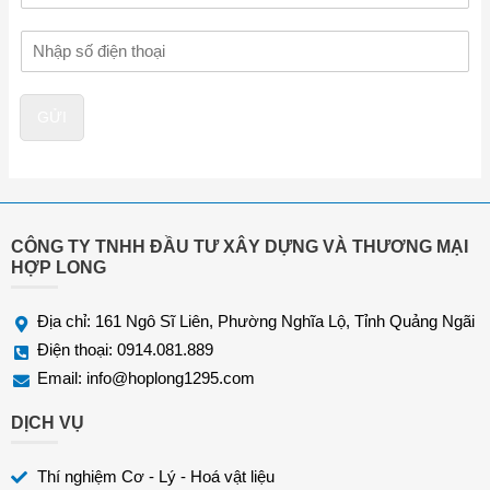
v
Đ
à
i
t
ệ
ê
n
n
GỬI
t
h
o
ạ
i
*
CÔNG TY TNHH ĐẦU TƯ XÂY DỰNG VÀ THƯƠNG MẠI
HỢP LONG
Địa chỉ: 161 Ngô Sĩ Liên, Phường Nghĩa Lộ, Tỉnh Quảng Ngãi
Điện thoại: 0914.081.889
Email:
info@hoplong1295.com
DỊCH VỤ
Thí nghiệm Cơ - Lý - Hoá vật liệu