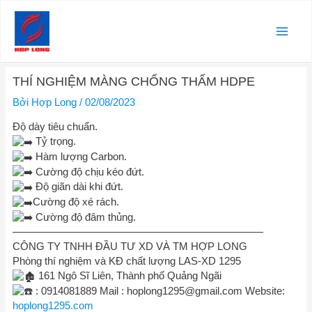
Nhảy
Main
tới
nội
Men
dung
Điều
THÍ NGHIỆM MÀNG CHỐNG THẤM HDPE
hướng
bài
Bởi
Hợp Long
/
02/08/2023
viết
Độ dày tiêu chuẩn.
Tỷ trọng.
Hàm lượng Carbon.
Cường độ chịu kéo đứt.
Độ giãn dài khi đứt.
Cường độ xé rách.
Cường độ đâm thủng.
————————————————————————
CÔNG TY TNHH ĐẦU TƯ XD VÀ TM HỢP LONG
Phòng thí nghiệm và KĐ chất lượng LAS-XD 1295
161 Ngô Sĩ Liên, Thành phố Quảng Ngãi
: 0914081889 Mail :
hoplong1295@gmail.com
Website:
hoplong1295.com