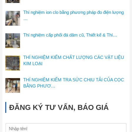
Thí nghiệm ion clo bằng phương pháp đo điện lượng
…
Thí nghiệm cấp phối đá dăm cũ, Thiết kế & Thí…
THÍ NGHIỆM KIỂM CHẤT LƯỢNG CÁC VẬT LIỆU
KIM LOẠI
THÍ NGHIỆM KIỂM TRA SỨC CHỊU TẢI CỦA CỌC
BẰNG PHƯƠ…
ĐĂNG KÝ TƯ VẤN, BÁO GIÁ
H
ọ