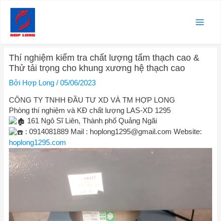
Nhảy
Main
tới
nội
Men
dung
Điều
Thí nghiệm kiểm tra chất lượng tấm thạch cao &
hướng
Thử tải trọng cho khung xương hệ thạch cao
bài
viết
Bởi
Hợp Long
/
05/06/2023
CÔNG TY TNHH ĐẦU TƯ XD VÀ TM HỢP LONG
Phòng thí nghiệm và KĐ chất lượng LAS-XD 1295
161 Ngô Sĩ Liên, Thành phố Quảng Ngãi
: 0914081889 Mail :
hoplong1295@gmail.com
Website:
hoplong1295.com