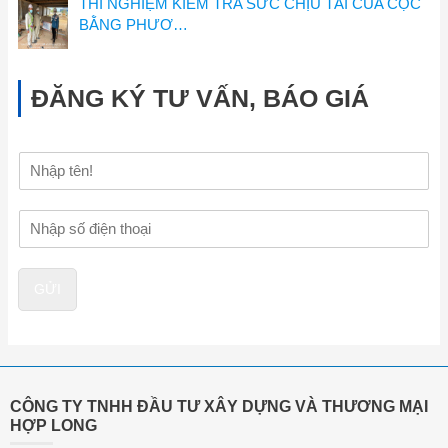
THÍ NGHIỆM KIỂM TRA SỨC CHỊU TẢI CỦA CỌC
BẰNG PHƯƠ…
ĐĂNG KÝ TƯ VẤN, BÁO GIÁ
H
ọ
v
Đ
à
i
t
ệ
ê
n
n
GỬI
t
h
o
ạ
i
*
CÔNG TY TNHH ĐẦU TƯ XÂY DỰNG VÀ THƯƠNG MẠI
HỢP LONG