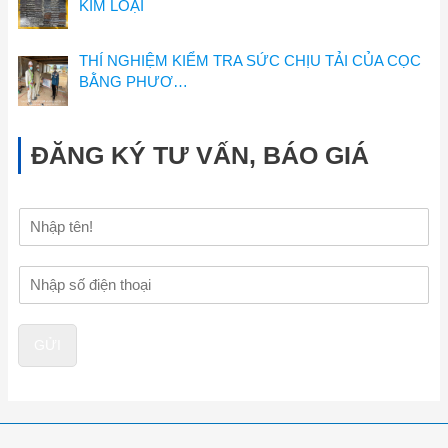
KIM LOẠI
THÍ NGHIỆM KIỂM TRA SỨC CHỊU TẢI CỦA CỌC
BẰNG PHƯƠ…
ĐĂNG KÝ TƯ VẤN, BÁO GIÁ
H
ọ
v
Đ
à
i
t
ệ
ê
n
n
GỬI
t
h
o
ạ
i