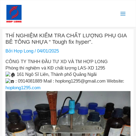
Nhảy
Main
tới
nội
Men
dung
Điều
THÍ NGHIỆM KIỂM TRA CHẤT LƯỢNG PHỤ GIA
hướng
BÊ TÔNG NHỰA “ Tough fix hyper”.
bài
viết
Bởi
Hợp Long
/
04/01/2025
CÔNG TY TNHH ĐẦU TƯ XD VÀ TM HỢP LONG
Phòng thí nghiệm và KĐ chất lượng LAS-XD 1295
161 Ngô Sĩ Liên, Thành phố Quảng Ngãi
: 0914081889 Mail :
hoplong1295@gmail.com
Website:
hoplong1295.com