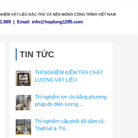
GHIỆM VẬT LIỆU
ĐẶC THÙ VÀ NỀN MÓNG CÔNG TRÌNH VIỆT NAM
1.889
|
Email:
info@hoplong1295.com
TIN TỨC
THÍ NGHIỆM KIỂM TRA CHẤT
LƯỢNG VẬT LIỆU
Thí nghiệm ion clo bằng phương
pháp đo điện lượng …
Thí nghiệm cấp phối đá dăm cũ,
Thiết kế & Thí…