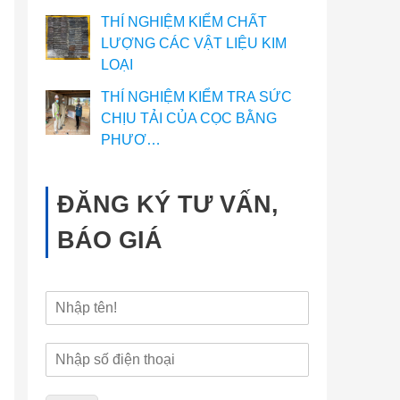
THÍ NGHIỆM KIỂM CHẤT
LƯỢNG CÁC VẬT LIỆU KIM
LOẠI
THÍ NGHIỆM KIỂM TRA SỨC
CHỊU TẢI CỦA CỌC BẰNG
PHƯƠ…
ĐĂNG KÝ TƯ VẤN,
BÁO GIÁ
H
ọ
v
Đ
à
i
t
ệ
ê