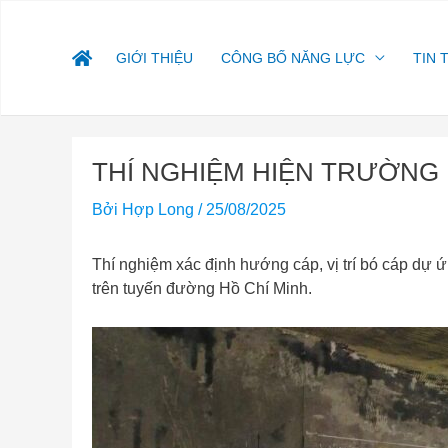
Nhảy
tới
nội
GIỚI THIỆU
CÔNG BỐ NĂNG LỰC
TIN 
dung
Điều
THÍ NGHIỆM HIỆN TRƯỜNG
hướng
bài
Bởi
Hợp Long
/
25/08/2025
viết
Thí nghiệm xác định hướng cáp, vị trí bó cáp dự ứ
trên tuyến đường Hồ Chí Minh.