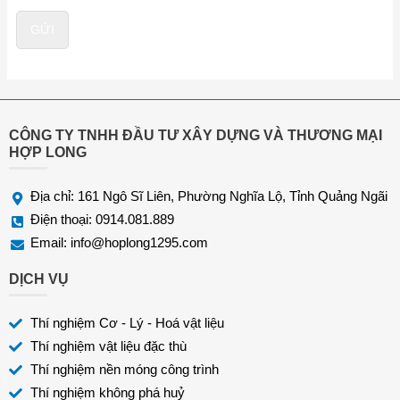
ệ
ê
n
n
GỬI
t
h
o
ạ
i
*
CÔNG TY TNHH ĐẦU TƯ XÂY DỰNG VÀ THƯƠNG MẠI
HỢP LONG
Địa chỉ: 161 Ngô Sĩ Liên, Phường Nghĩa Lộ, Tỉnh Quảng Ngãi
Điện thoại: 0914.081.889
Email:
info@hoplong1295.com
DỊCH VỤ
Thí nghiệm Cơ - Lý - Hoá vật liệu
Thí nghiệm vật liệu đặc thù
Thí nghiệm nền móng công trình
Thí nghiệm không phá huỷ