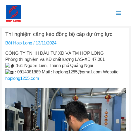
Nhảy
Main
tới
nội
Men
dung
Điều
Thí nghiệm căng kéo đồng bộ cáp dự ứng lực
hướng
bài
Bởi
Hợp Long
/
13/11/2024
viết
CÔNG TY TNHH ĐẦU TƯ XD VÀ TM HỢP LONG
Phòng thí nghiệm và KĐ chất lượng LAS-XD 47.001
161 Ngô Sĩ Liên, Thành phố Quảng Ngãi
: 0914081889 Mail :
hoplong1295@gmail.com
Website:
hoplong1295.com