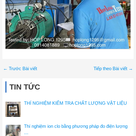
←
Trước Bài viết
Tiếp theo Bài viết
→
TIN TỨC
THÍ NGHIỆM KIỂM TRA CHẤT LƯỢNG VẬT LIỆU
Thí nghiệm ion clo bằng phương pháp đo điện lượng
…