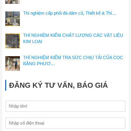
Thí nghiệm cấp phối đá dăm cũ, Thiết kế & Thí…
THÍ NGHIỆM KIỂM CHẤT LƯỢNG CÁC VẬT LIỆU
KIM LOẠI
THÍ NGHIỆM KIỂM TRA SỨC CHỊU TẢI CỦA CỌC
BẰNG PHƯƠ…
ĐĂNG KÝ TƯ VẤN, BÁO GIÁ
H
ọ
v
Đ
à
i
t