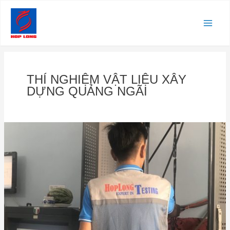
Nhảy
Main
tới
nội
Men
dung
THÍ NGHIỆM VẬT LIỆU XÂY
DỰNG QUẢNG NGÃI
Thí
nghiệm
vật
liệu
xây
dựng
tại
Quảng
Ngãi