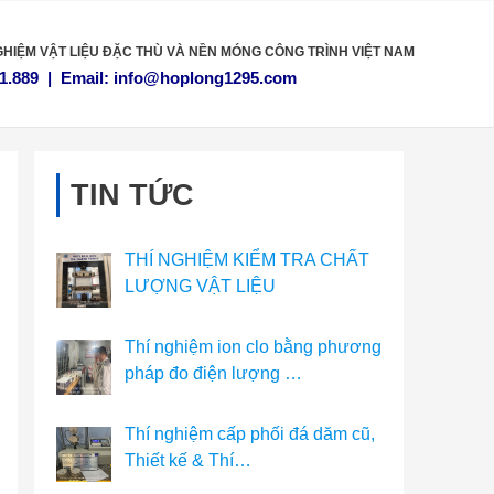
GHIỆM VẬT LIỆU
ĐẶC THÙ VÀ NỀN MÓNG CÔNG TRÌNH VIỆT NAM
1.889
|
Email:
info@hoplong1295.com
TIN TỨC
THÍ NGHIỆM KIỂM TRA CHẤT
LƯỢNG VẬT LIỆU
Thí nghiệm ion clo bằng phương
pháp đo điện lượng …
Thí nghiệm cấp phối đá dăm cũ,
Thiết kế & Thí…