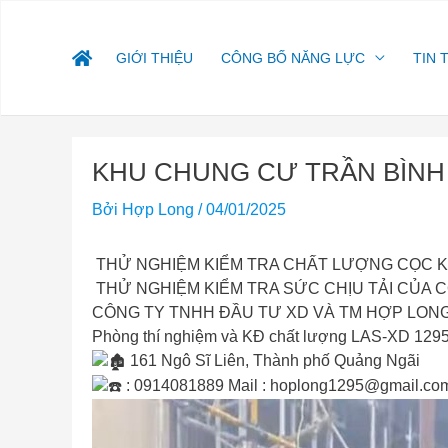
Nhảy
tới
nội
GIỚI THIỆU
CÔNG BỐ NĂNG LỰC
TIN 
dung
Điều
KHU CHUNG CƯ TRẦN BÌNH
hướng
bài
Bởi
Hợp Long
/
04/01/2025
viết
THỬ NGHIỆM KIỂM TRA CHẤT LƯỢNG CỌC 
THỬ NGHIỆM KIỂM TRA SỨC CHỊU TẢI CỦA
CÔNG TY TNHH ĐẦU TƯ XD VÀ TM HỢP LON
Phòng thí nghiệm và KĐ chất lượng LAS-XD 129
161 Ngô Sĩ Liên, Thành phố Quảng Ngãi
: 0914081889 Mail :
hoplong1295@gmail.co