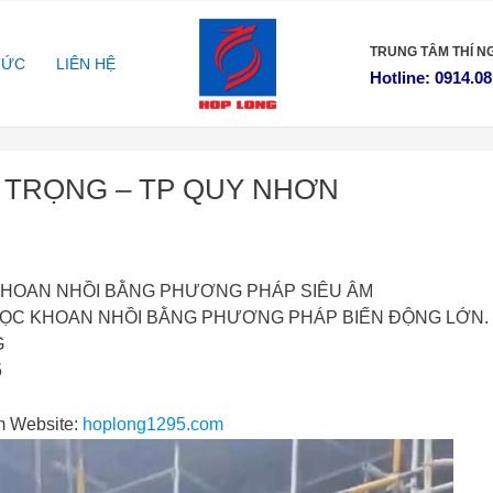
TRUNG TÂM
THÍ N
TỨC
LIÊN HỆ
Hotline: 0914.08
 TRỌNG – TP QUY NHƠN
KHOAN NHỒI BẰNG PHƯƠNG PHÁP SIÊU ÂM
 CỌC KHOAN NHỒI BẰNG PHƯƠNG PHÁP BIẾN ĐỘNG LỚN.
G
5
m
Website:
hoplong1295.com