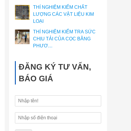
THÍ NGHIỆM KIỂM CHẤT
LƯỢNG CÁC VẬT LIỆU KIM
LOẠI
THÍ NGHIỆM KIỂM TRA SỨC
CHỊU TẢI CỦA CỌC BẰNG
PHƯƠ…
ĐĂNG KÝ TƯ VẤN,
BÁO GIÁ
H
ọ
v
Đ
à
i
t
ệ
ê